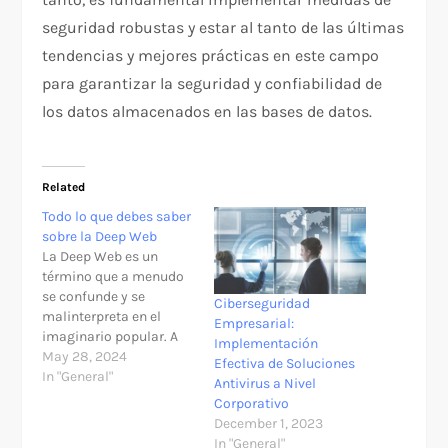
seguridad robustas y estar al tanto de las últimas
tendencias y mejores prácticas en este campo
para garantizar la seguridad y confiabilidad de
los datos almacenados en las bases de datos.
Related
Todo lo que debes saber
sobre la Deep Web
La Deep Web es un
término que a menudo
se confunde y se
Ciberseguridad
malinterpreta en el
Empresarial:
imaginario popular. A
Implementación
diferencia de la Surface
May 28, 2024
Efectiva de Soluciones
Web, accesible a través
In "General"
Antivirus a Nivel
de motores de
Corporativo
búsqueda como Google,
December 1, 2023
la Deep Web incluye
In "General"