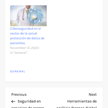
una vasta cantidad de
información no
indexada que no está
fácilmente accesible
al…
Ciberseguridad en el
sector de la salud:
protección de datos de
pacientes.
November 13, 2023
In "General"
GENERAL
P
Previous
Next
Previous
Next
Post
Post
Seguridad en
Herramientas de
o
servicios de correo
análisis forense digital