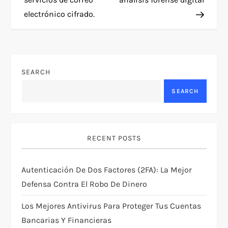
electrónico cifrado.
s
t
n
SEARCH
a
SEARCH
v
i
RECENT POSTS
g
Autenticación De Dos Factores (2FA): La Mejor
Defensa Contra El Robo De Dinero
a
Los Mejores Antivirus Para Proteger Tus Cuentas
t
Bancarias Y Financieras