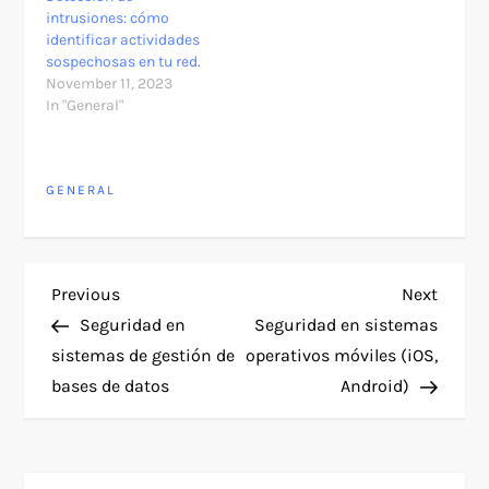
intrusiones: cómo
identificar actividades
sospechosas en tu red.
November 11, 2023
In "General"
GENERAL
P
Previous
Next
Previous
Next
Post
Post
Seguridad en
Seguridad en sistemas
o
sistemas de gestión de
operativos móviles (iOS,
bases de datos
Android)
s
t