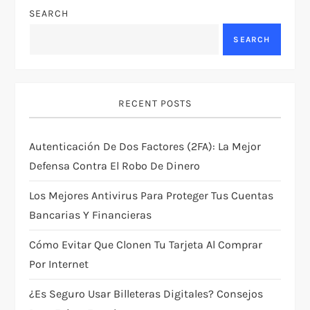
n
SEARCH
a
SEARCH
v
i
RECENT POSTS
g
Autenticación De Dos Factores (2FA): La Mejor
Defensa Contra El Robo De Dinero
a
Los Mejores Antivirus Para Proteger Tus Cuentas
t
Bancarias Y Financieras
i
Cómo Evitar Que Clonen Tu Tarjeta Al Comprar
Por Internet
o
¿Es Seguro Usar Billeteras Digitales? Consejos
n