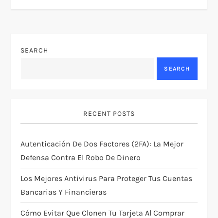
n
a
SEARCH
v
SEARCH
i
g
RECENT POSTS
a
Autenticación De Dos Factores (2FA): La Mejor
t
Defensa Contra El Robo De Dinero
i
Los Mejores Antivirus Para Proteger Tus Cuentas
Bancarias Y Financieras
o
Cómo Evitar Que Clonen Tu Tarjeta Al Comprar