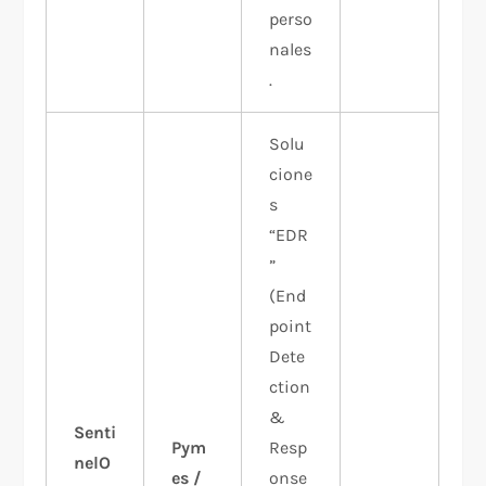
perso
nales
.
Solu
cione
s
“EDR
”
(End
point
Dete
ction
&
Senti
Pym
Resp
nelO
es /
onse