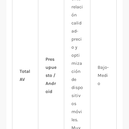
relaci
ón
calid
ad-
preci
o y
opti
Pres
miza
upue
Bajo-
Total
ción
sto /
Medi
AV
de
Andr
o
dispo
oid
sitiv
os
móvi
les.
Muy