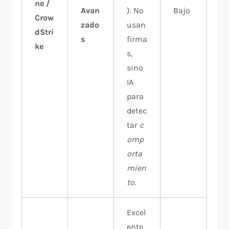
ne /
Avan
). No
Bajo
Crow
zado
usan
dStri
s
firma
ke
s,
sino
IA
para
detec
tar
c
omp
orta
mien
to
.
Excel
ente