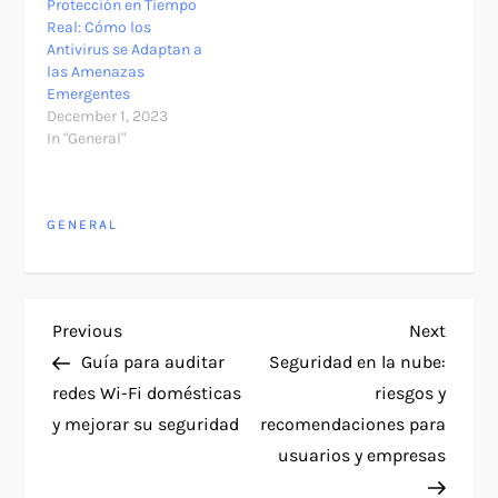
Protección en Tiempo
Real: Cómo los
Antivirus se Adaptan a
las Amenazas
Emergentes
December 1, 2023
In "General"
GENERAL
P
Previous
Next
Previous
Next
Post
Post
Guía para auditar
Seguridad en la nube:
o
redes Wi-Fi domésticas
riesgos y
y mejorar su seguridad
recomendaciones para
s
usuarios y empresas
t