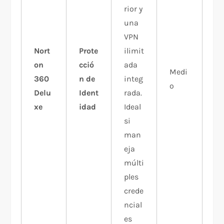
rior y
una
VPN
Nort
Prote
ilimit
on
cció
ada
Medi
360
n de
integ
o
Delu
Ident
rada.
xe
idad
Ideal
si
man
eja
múlti
ples
crede
ncial
es