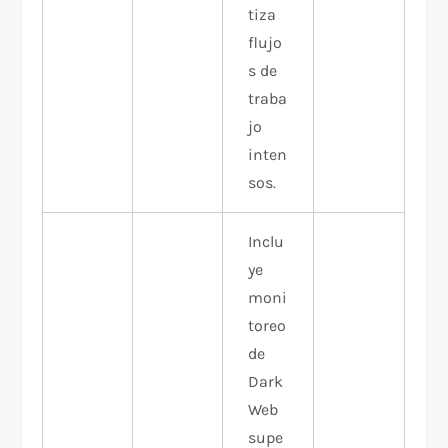
tiza
flujo
s de
traba
jo
inten
sos.
Inclu
ye
moni
toreo
de
Dark
Web
supe