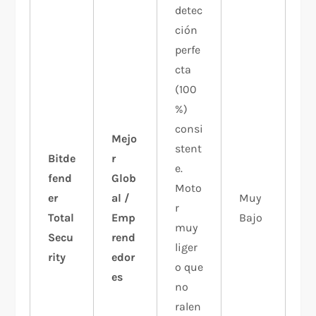
detec
ción
perfe
cta
(100
%)
consi
Mejo
stent
Bitde
r
e.
fend
Glob
Moto
er
al /
Muy
r
Total
Emp
Bajo
muy
Secu
rend
liger
rity
edor
o que
es
no
ralen