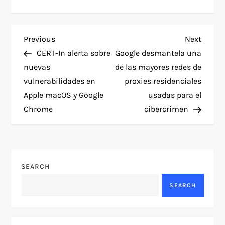
P
Previous
Next
Previous
Next
Post
Post
CERT-In alerta sobre
Google desmantela una
o
nuevas
de las mayores redes de
vulnerabilidades en
proxies residenciales
s
Apple macOS y Google
usadas para el
t
Chrome
cibercrimen
n
a
SEARCH
v
SEARCH
i