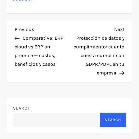
P
Previous
Next
Previous
Next
Post
Post
Comparativa: ERP
Protección de datos y
o
cloud vs ERP on-
cumplimiento: cuánto
premise — costos,
cuesta cumplir con
s
beneficios y casos
GDPR/PDPL en tu
t
empresa
n
a
SEARCH
v
SEARCH
i