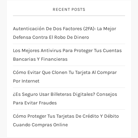
g
RECENT POSTS
a
Autenticación De Dos Factores (2FA): La Mejor
t
Defensa Contra El Robo De Dinero
i
Los Mejores Antivirus Para Proteger Tus Cuentas
Bancarias Y Financieras
o
Cómo Evitar Que Clonen Tu Tarjeta Al Comprar
n
Por Internet
¿Es Seguro Usar Billeteras Digitales? Consejos
Para Evitar Fraudes
Cómo Proteger Tus Tarjetas De Crédito Y Débito
Cuando Compras Online