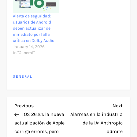
Alerta de seguridad:
usuarios de Android
deben actualizar de
inmediato por falla
crítica en Dolby Audio
January 14, 2026
In "General"
GENERAL
P
Previous
Next
Previous
Next
Post
Post
iOS 26.2.1: la nueva
Alarmas en la industria
o
actualización de Apple
de la IA: Anthropic
corrige errores, pero
admite