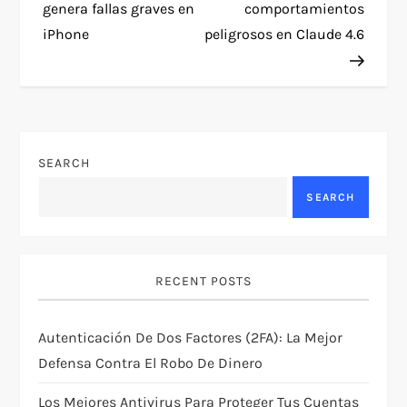
s
genera fallas graves en
comportamientos
t
iPhone
peligrosos en Claude 4.6
n
a
v
SEARCH
SEARCH
i
g
RECENT POSTS
a
t
Autenticación De Dos Factores (2FA): La Mejor
Defensa Contra El Robo De Dinero
i
Los Mejores Antivirus Para Proteger Tus Cuentas