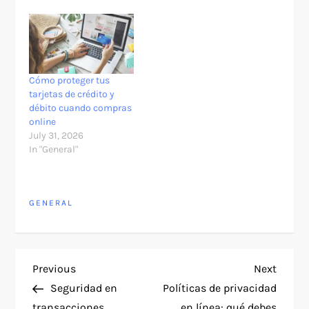
Cómo proteger tus
tarjetas de crédito y
débito cuando compras
online
July 31, 2026
In "General"
GENERAL
P
Previous
Next
Previous
Next
Post
Post
Seguridad en
Políticas de privacidad
o
transacciones
en línea: qué debes