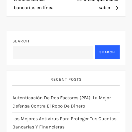
bancarias en línea
saber
s
t
n
SEARCH
a
SEARCH
v
i
RECENT POSTS
g
Autenticación De Dos Factores (2FA): La Mejor
Defensa Contra El Robo De Dinero
a
Los Mejores Antivirus Para Proteger Tus Cuentas
t
Bancarias Y Financieras