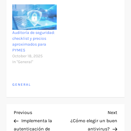
Auditoría de seguridad:
checklist y precios
aproximados para
PYMES
October 18, 2025
In "General"
GENERAL
P
Previous
Next
Previous
Next
Post
Post
Implementa la
¿Cómo elegir un buen
o
autenticación de
antivirus?