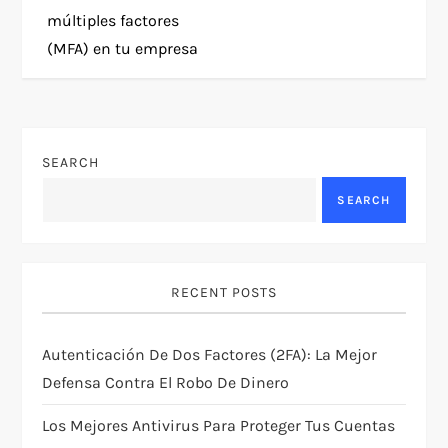
múltiples factores
s
(MFA) en tu empresa
t
n
SEARCH
a
SEARCH
v
i
RECENT POSTS
g
Autenticación De Dos Factores (2FA): La Mejor
a
Defensa Contra El Robo De Dinero
t
Los Mejores Antivirus Para Proteger Tus Cuentas