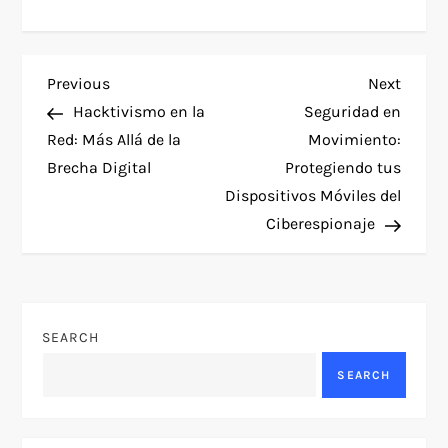
P
Previous
Next
Previous
Next
Post
Post
Hacktivismo en la
Seguridad en
o
Red: Más Allá de la
Movimiento:
Brecha Digital
Protegiendo tus
s
Dispositivos Móviles del
t
Ciberespionaje
n
a
SEARCH
v
SEARCH
i