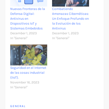
Nuevas Fronteras de la
Combatiendo
Defensa Digital:
Amenazas Cibernéticas:
Antivirus en
Un Enfoque Profundo en
Dispositivos IoT y
la Evolución de los
Sistemas Embebidos
Antivirus
December 1, 2023
December 1, 2023
In "General"
In "General"
Seguridad en el Internet
de las cosas industrial
(IIoT).
November 16, 2023
In "General"
GENERAL