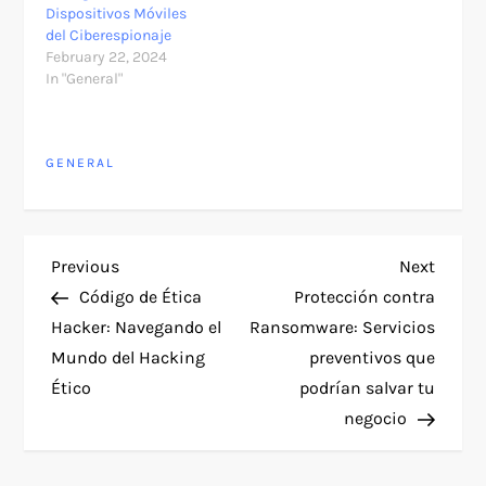
Dispositivos Móviles
del Ciberespionaje
February 22, 2024
In "General"
GENERAL
P
Previous
Next
Previous
Next
Post
Post
Código de Ética
Protección contra
o
Hacker: Navegando el
Ransomware: Servicios
Mundo del Hacking
preventivos que
s
Ético
podrían salvar tu
t
negocio
n