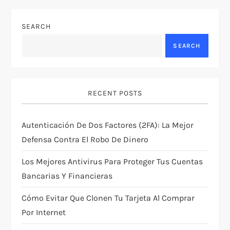
a
SEARCH
v
SEARCH
i
g
RECENT POSTS
a
Autenticación De Dos Factores (2FA): La Mejor
t
Defensa Contra El Robo De Dinero
i
Los Mejores Antivirus Para Proteger Tus Cuentas
Bancarias Y Financieras
o
Cómo Evitar Que Clonen Tu Tarjeta Al Comprar
n
Por Internet